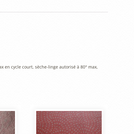
c
itt
ai
ss
e
er
l
e
b
n
o
g
o
er
k
x en cycle court, sèche-linge autorisé à 80° max,