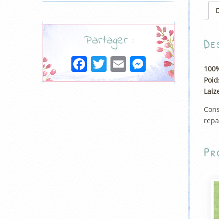
D
Partager :
De
Facebook
Twitter
Email
Messenge
100%
Poid
Laiz
Cons
repa
Pr