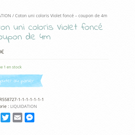
ATION
/ Coton uni coloris Violet foncé – coupon de 4m
on uni coloris Violet foncé
coupon de 4m
0
€
e 1 en stock
jouter au panier
R558727-1-1-1-1-1-1-1
rie :
LIQUIDATION
F
T
E
M
a
w
m
e