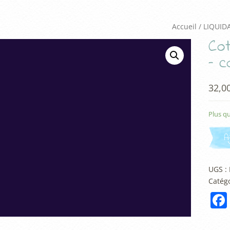
Accueil
/
LIQUID
Cot
– 
32,0
Plus qu
A
UGS :
Catégo