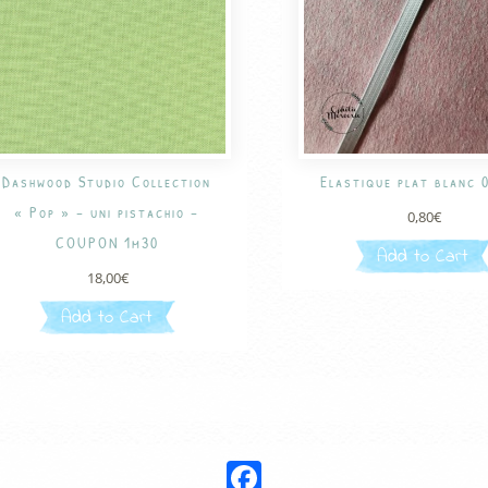
Dashwood Studio Collection
Elastique plat blanc 
« Pop » – uni pistachio –
0,80
€
COUPON 1m30
Add to Cart
18,00
€
Add to Cart
Facebook