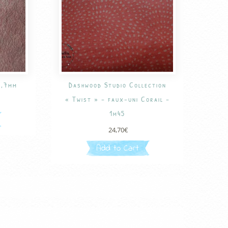
0,7mm
Dashwood Studio Collection
« Twist » – faux-uni Corail –
1m45
24,70
€
Add to Cart