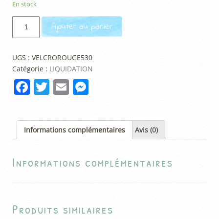
En stock
quantité
Ajouter au panier
de
Scratch
de
UGS :
VELCROROUGE530
la
Catégorie :
LIQUIDATION
marque
F
T
E
M
Velcro
a
w
m
e
-
coloris
c
itt
ai
ss
rouge
e
er
l
e
Informations complémentaires
Avis (0)
-
b
n
1m
Informations complémentaires
o
g
o
er
k
Produits similaires