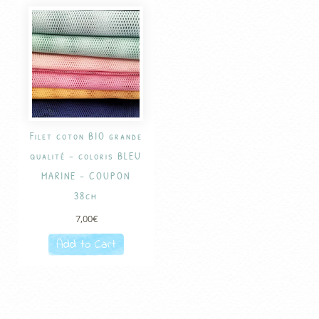
Filet coton BIO grande
qualité – coloris BLEU
MARINE – COUPON
38cm
7,00
€
Add to Cart