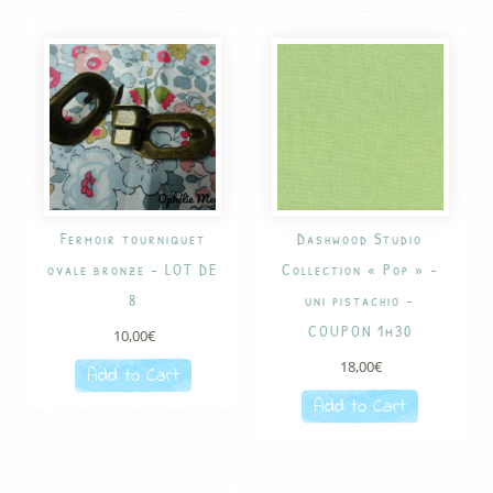
Fermoir tourniquet
Dashwood Studio
ovale bronze – LOT DE
Collection « Pop » –
8
uni pistachio –
COUPON 1m30
10,00
€
18,00
€
Add to Cart
Add to Cart