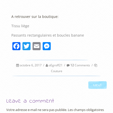
A retrouver sur la boutique:
Tissu liège
Passants rectangulaires et boucles banane
F
T
E
M
a
w
m
e
c
itt
ai
ss
octobre 6, 2017
/
oEgroff21
/
12
Comments
/
e
er
l
e
Couture
b
n
Post navigation
o
g
Next
o
er
Leave a comment
k
Votre adresse e-mail ne sera pas publiée.
Les champs obligatoires