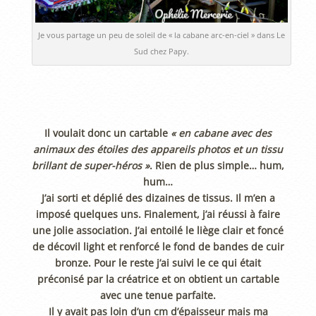
Je vous partage un peu de soleil de « la cabane arc-en-ciel » dans Le
Sud chez Papy.
Il voulait donc un cartable
« en cabane avec des
animaux des étoiles des appareils photos et un tissu
brillant de super-héros »
. Rien de plus simple… hum,
hum…
J’ai sorti et déplié des dizaines de tissus. Il m’en a
imposé quelques uns. Finalement, j’ai réussi à faire
une jolie association. J’ai entoilé le liège clair et foncé
de décovil light et renforcé le fond de bandes de cuir
bronze. Pour le reste j’ai suivi le ce qui était
préconisé par la créatrice et on obtient un cartable
avec une tenue parfaite.
Il y avait pas loin d’un cm d’épaisseur mais ma