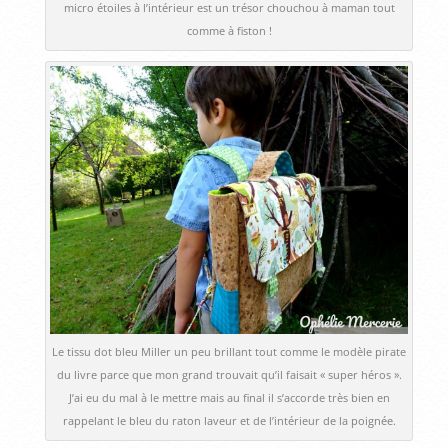
micro étoiles à l’intérieur est un trésor chouchou à maman tout
comme à fiston !
Le tissu dot bleu Miller un peu brillant tout comme le modèle pirate
du livre parce que mon grand trouvait qu’il faisait « super héros ».
J’ai eu du mal à le mettre mais au final il s’accorde très bien en
rappelant le bleu du raton laveur et de l’intérieur de la poignée.