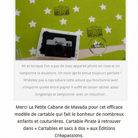
Ah et lorsque l’on a pas de tissu appareil photo on ruse et on
tamponne la doublure. Un mois après tenue toujours parfaite !
N’hésitez pas à reproduire cette astuce qui fonctionne avec
n’importe quelle encre papier il suffit de laisser sécher assez
longtemps et tamponner avec un mouchoir.
Merci La Petite Cabane de Mavada pour cet efficace
modèle de cartable qui fait le bonheur de nombreux
enfants et couturières. Cartable Pirate à retrouver
dans « Cartables et sacs à dos » aux Éditions
Créapassions.